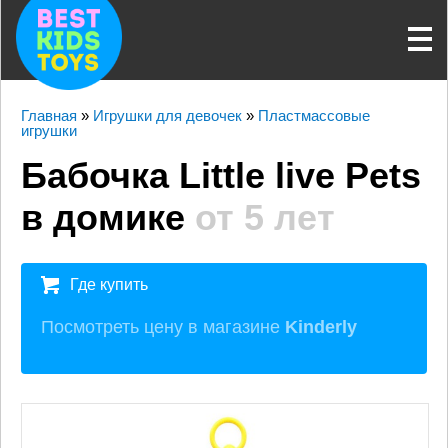
Главная
»
Игрушки для девочек
»
Пластмассовые
игрушки
Бабочка Little live Pets
в домике
от 5 лет
Где купить
Посмотреть цену в магазине
Kinderly