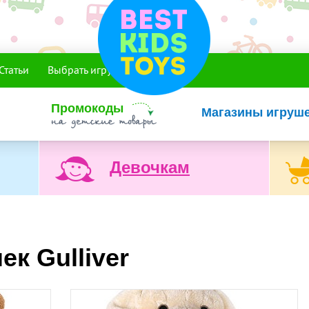
Статьи
Выбрать игрушку
Промокоды
Магазины игруш
Девочкам
к Gulliver