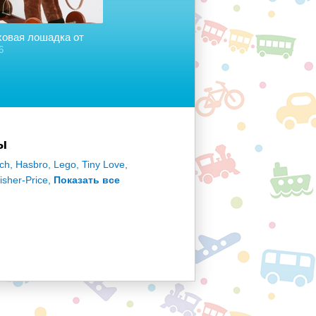
ховая лошадка от
Игрушка для стульчика "Мышка
И
с сыром и крекерами"
Т
6
1+
36
ы
ch
,
Hasbro
,
Lego
,
Tiny Love
,
isher-Price
,
Показать все