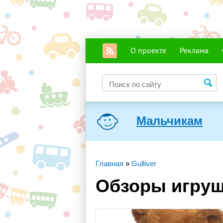
О проекте
Реклама
Мальчикам
Главная
»
Gulliver
Обзоры игруше