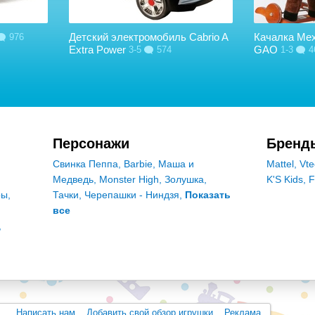
Детский электромобиль Cabrio A
Качалка Ме
976
Extra Power
GAO
3-5
574
1-3
4
Персонажи
Бренд
Свинка Пеппа
,
Barbie
,
Маша и
Mattel
,
Vte
Медведь
,
Monster High
,
Золушка
,
K'S Kids
,
F
ры
,
Тачки
,
Черепашки - Ниндзя
,
Показать
все
,
Написать нам
Добавить свой обзор игрушки
Реклама