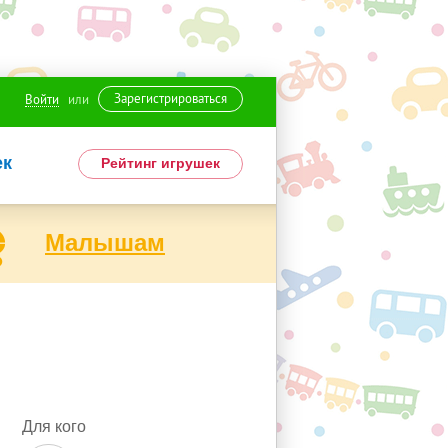
Зарегистрироваться
Войти
или
ек
Рейтинг игрушек
Малышам
Для кого