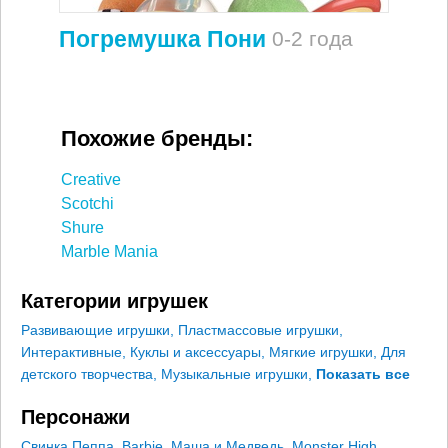
Погремушка Пони
0-2 года
Похожие бренды:
Creative
Scotchi
Shure
Marble Mania
Категории игрушек
Развивающие игрушки
,
Пластмассовые игрушки
,
Интерактивные
,
Куклы и аксессуары
,
Мягкие игрушки
,
Для
детского творчества
,
Музыкальные игрушки
,
Показать все
Персонажи
Свинка Пеппа
,
Barbie
,
Маша и Медведь
,
Monster High
,