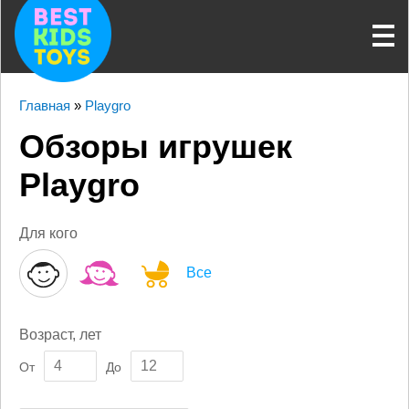
Главная
»
Playgro
Обзоры игрушек
Playgro
Для кого
Все
Возраст, лет
От
До