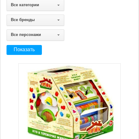
Все категории
Все бренды
Все персонажи