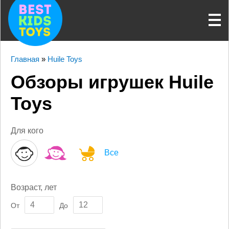
Главная
»
Huile Toys
Обзоры игрушек Huile
Toys
Для кого
Все
Возраст, лет
От
До