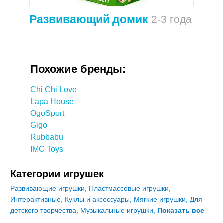
Развивающий домик
2-3 года
Похожие бренды:
Chi Chi Love
Lapa House
OgoSport
Gigo
Rubbabu
IMC Toys
Категории игрушек
Развивающие игрушки
,
Пластмассовые игрушки
,
Интерактивные
,
Куклы и аксессуары
,
Мягкие игрушки
,
Для
детского творчества
,
Музыкальные игрушки
,
Показать все