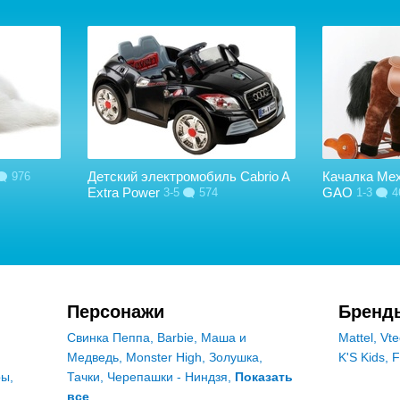
Детский электромобиль Cabrio A
Качалка Ме
976
Extra Power
GAO
3-5
574
1-3
4
Персонажи
Бренд
Свинка Пеппа
,
Barbie
,
Маша и
Mattel
,
Vte
Медведь
,
Monster High
,
Золушка
,
K'S Kids
,
F
ры
,
Тачки
,
Черепашки - Ниндзя
,
Показать
все