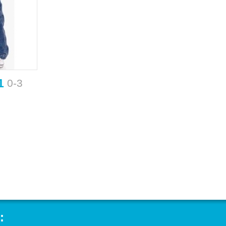
1
0-3
: