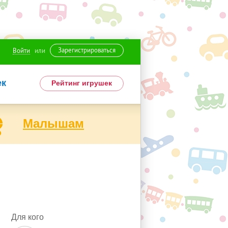
Зарегистрироваться
Войти
или
ек
Рейтинг игрушек
Малышам
Для кого