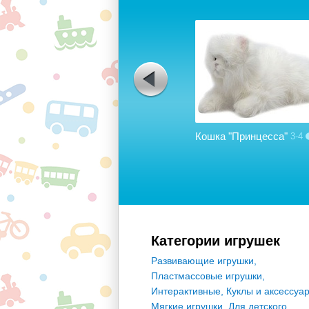
Lego Duplo 10525: Большая
ферма
2-5
24
Кошка "Принцесса"
3-4
Категории игрушек
Развивающие игрушки
,
Пластмассовые игрушки
,
Интерактивные
,
Куклы и аксессуа
Мягкие игрушки
,
Для детского