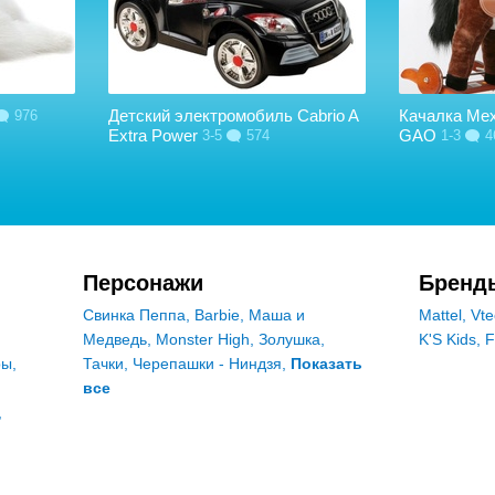
Детский электромобиль Cabrio A
Качалка Ме
976
Extra Power
GAO
3-5
574
1-3
4
Персонажи
Бренд
Свинка Пеппа
,
Barbie
,
Маша и
Mattel
,
Vte
Медведь
,
Monster High
,
Золушка
,
K'S Kids
,
F
ры
,
Тачки
,
Черепашки - Ниндзя
,
Показать
все
,