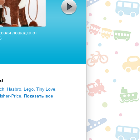
ховая лошадка от
Игрушка для стульчика "Мышка
И
с сыром и крекерами"
Т
6
1+
36
ы
ch
,
Hasbro
,
Lego
,
Tiny Love
,
isher-Price
,
Показать все