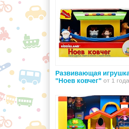
Развивающая игрушк
"Ноев ковчег"
от 1 год