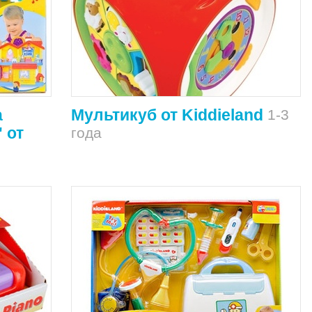
а
Мультикуб от Kiddieland
1-3
 от
года