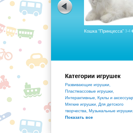
Обучающий компьютер "Winx"
Кошка "Принцесса"
2-5
3-4
25
Категории игрушек
Развивающие игрушки
,
Пластмассовые игрушки
,
Интерактивные
,
Куклы и аксессуа
Мягкие игрушки
,
Для детского
творчества
,
Музыкальные игрушки
Показать все