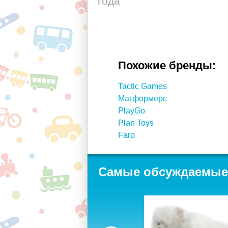
года
Похожие бренды:
Tactic Games
Магформерс
PlayGo
Plan Toys
Faro
Самые обсуждаемые