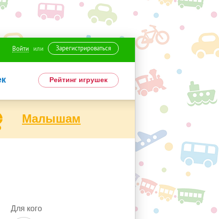
Зарегистрироваться
Войти
или
ек
Рейтинг игрушек
Малышам
Для кого