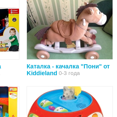
а
Каталка - качалка "Пони" от
Kiddieland
а
0-3 года