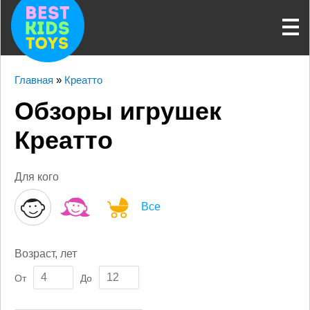
Главная
»
Креатто
Обзоры игрушек
Креатто
Для кого
Все
Возраст, лет
От
До