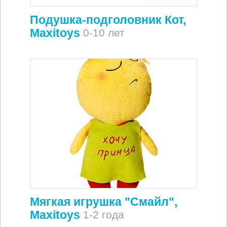
Подушка-подголовник Кот,
Maxitoys
0-10 лет
Мягкая игрушка "Смайл",
Maxitoys
1-2 года