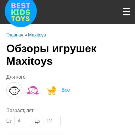
Главная
»
Maxitoys
Обзоры игрушек
Maxitoys
Для кого
Все
Возраст, лет
От
До