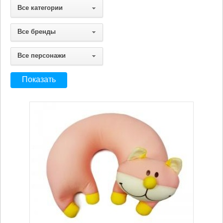
Все категории
Все бренды
Все персонажи