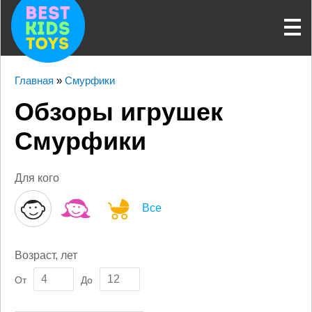
Главная
»
Смурфики
Обзоры игрушек
Смурфики
Для кого
Все
Возраст, лет
От
До