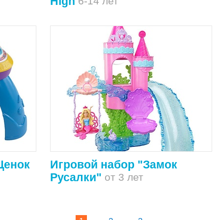
High
6-14 лет
Щенок
Игровой набор "Замок
Русалки"
от 3 лет