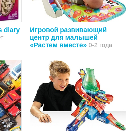
 diary
Игровой развивающий
центр для малышей
ет
«Растём вместе»
0-2 года