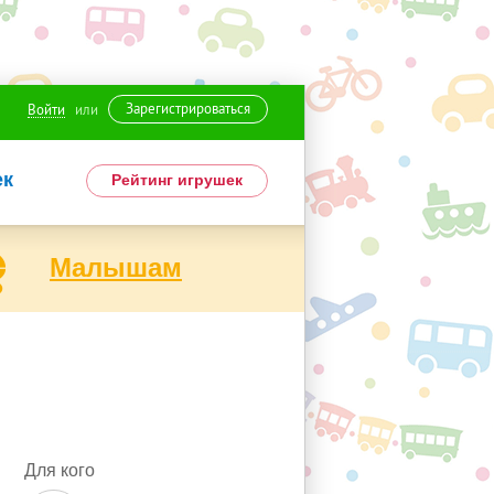
Зарегистрироваться
Войти
или
ек
Рейтинг игрушек
Малышам
Для кого