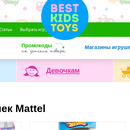
Статьи
Выбрать игрушку
Промокоды
Магазины игруш
Девочкам
к Mattel