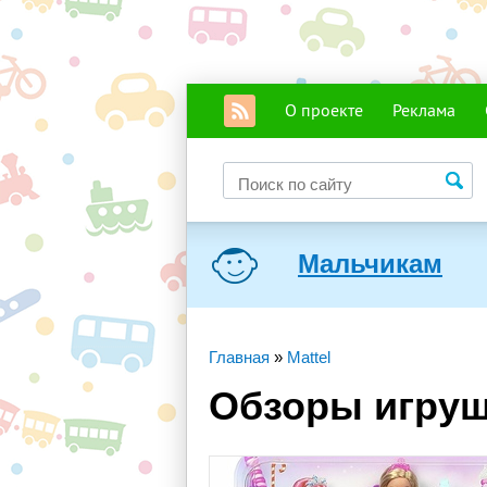
О проекте
Реклама
Мальчикам
Главная
»
Mattel
Обзоры игруше