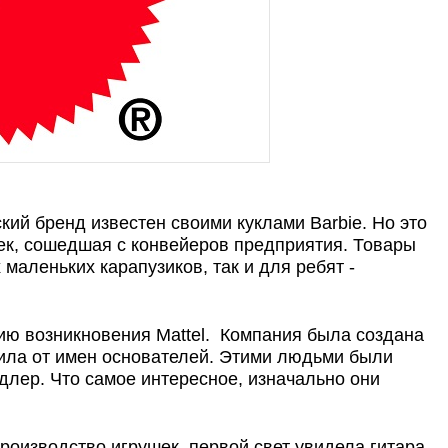
ий бренд известен своими куклами Barbie. Но это
ек, сошедшая с конвейеров предприятия. Товары
маленьких карапузиков, так и для ребят -
рию возникновения Mattel. Компания была создана
чила от имен основателей. Этими людьми были
длер. Что самое интересное, изначально они
роизводство игрушек, первой свет увидела гитара