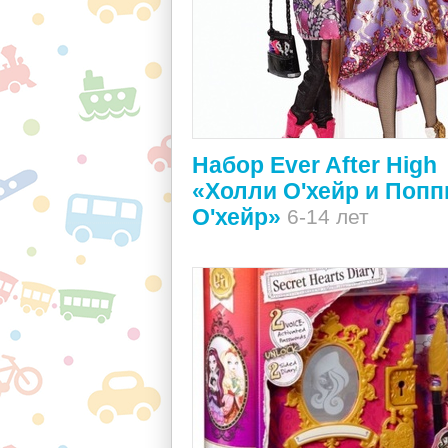
Набор Ever After High
«Холли О'хейр и Попп
О'хейр»
6-14 лет