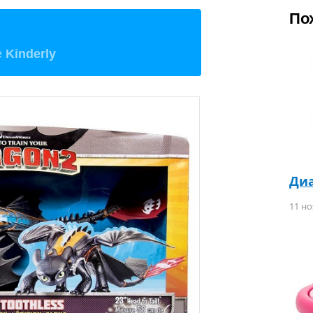
По
е
Kinderly
Диа
11 но