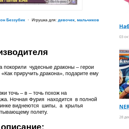
он Беззубик
Игрушка для:
девочек
,
мальчиков
Наб
03 ок
изводителя
а покорили чудесные драконы – герои
«Как приручить дракона», подарите ему
ки точь – в – точь похож на
ажа. Ночная Фурия находится в полной
спинке виднеются шипы, а крылья
NER
атывающему полету.
28 де
 описание: