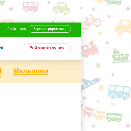
Зарегистрироваться
Войти
или
ек
Рейтинг игрушек
Малышам