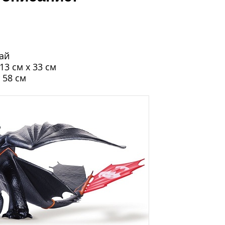
тай
13 см х 33 см
 58 см