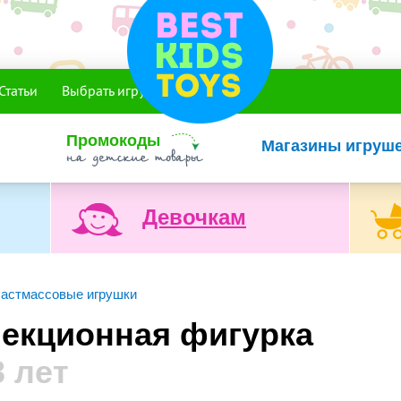
Статьи
Выбрать игрушку
Промокоды
Магазины игруш
Девочкам
астмассовые игрушки
екционная фигурка
3 лет