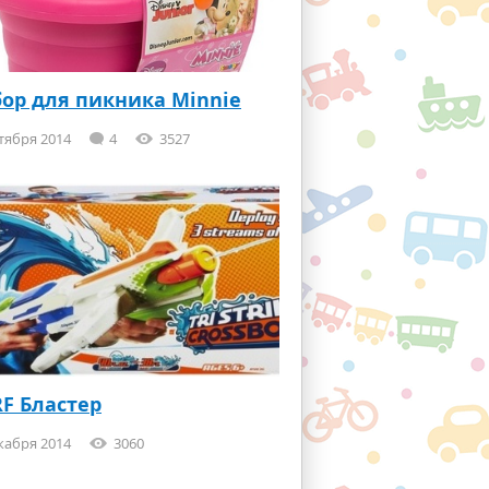
ор для пикника Minnie
тября 2014
4
3527
F Бластер
кабря 2014
3060