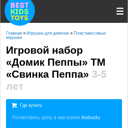
Главная
»
Игрушки для девочек
»
Пластмассовые
игрушки
Игровой набор
«Домик Пеппы» ТМ
«Свинка Пеппа»
3-5
лет
Где купить
Посмотреть цену в магазине
Babadu