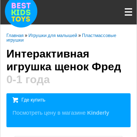
Главная
»
Игрушки для малышей
»
Пластмассовые
игрушки
Интерактивная
игрушка щенок Фред
0-1 года
Где купить
Посмотреть цену в магазине
Kinderly