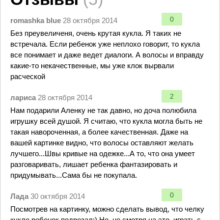
0
romashka blue
28 октября 2014
Без преувеличеня, очень крутая кукла. Я таких не
встречала. Если ребенок уже неплохо говорит, то кукла
все понимает и даже ведет диалоги. А волосы и вправду
какие-то некачественные, мы уже клок вырвали
расческой
2
лариса
28 октября 2014
Нам подарили Аленку не так давно, но доча полюбила
игрушку всей душой. Я считаю, что кукла могла быть не
такая навороченная, а более качественная. Даже на
вашей картинке видно, что волосы оставляют желать
лучшего...Швы кривые на одежке...А то, что она умеет
разговаривать, лишает ребенка фантазировать и
придумывать...Сама бы не покупала.
0
Лада
30 октября 2014
Посмотрев на картинку, можно сделать вывод, что челку
кукле ребенок подрезал:) Но, не смотря на это, играть с