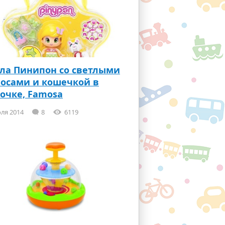
ла Пинипон со светлыми
осами и кошечкой в
очке, Famosa
ля 2014
8
6119