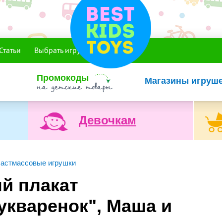
Статьи
Выбрать игрушку
Промокоды
Магазины игруш
Девочкам
астмассовые игрушки
й плакат
укваренок", Маша и