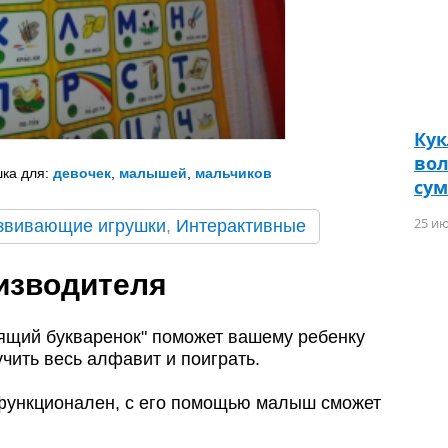
Кук
вол
ка для:
девочек
,
малышей
,
мальчиков
сум
25 ию
звивающие игрушки
,
Интерактивные
изводителя
ящий букваренок" поможет вашему ребенку
чить весь алфавит и поиграть.
функционален, с его помощью малыш сможет