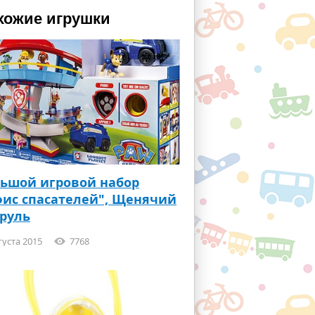
хожие игрушки
ьшой игровой набор
ис спасателей", Щенячий
руль
густа 2015
7768