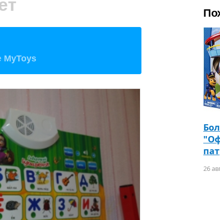
ет
По
е
MyToys
Бол
"Оф
пат
26 ав