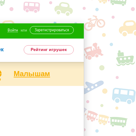
Зарегистрироваться
Войти
или
ек
Рейтинг игрушек
Малышам