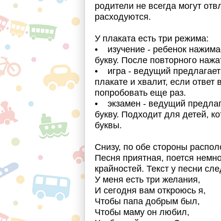
родители не всегда могут отвл
расходуются.
У плаката есть три режима:
• изучение - ребенок нажимае
букву. После повторного нажа
• игра - ведущий предлагает
плакате и хвалит, если ответ 
попробовать еще раз.
• экзамен - ведущий предлаг
букву. Подходит для детей, к
буквы.
Снизу, по обе стороны распо
Песня приятная, поется немн
крайностей. Текст у песни сл
У меня есть три желания,
И сегодня вам откроюсь я,
Чтобы папа добрым был,
Чтобы маму он любил,