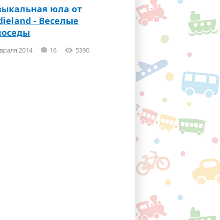
ыкальная юла от
dieland - Веселые
поседы
враля 2014
16
5390