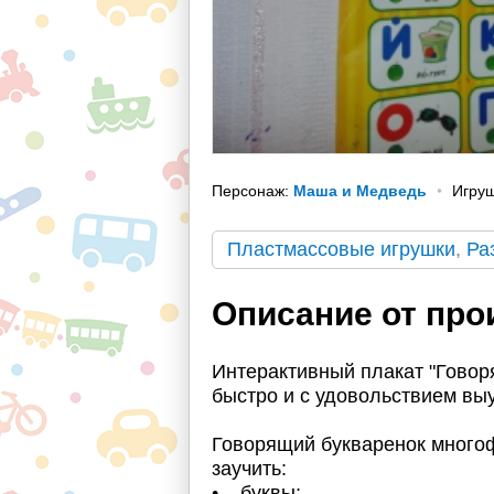
Персонаж:
Маша и Медведь
Игруш
Пластмассовые игрушки
,
Ра
Описание от про
Интерактивный плакат "Говор
быстро и с удовольствием выу
Говорящий букваренок много
заучить:
• буквы;