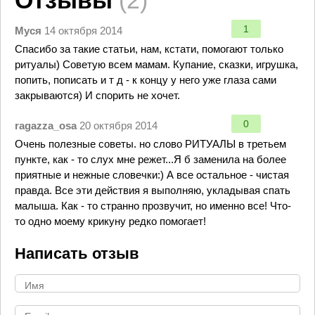
Отзывы
(2)
1
Муся
14 октября 2014
Спасибо за такие статьи, нам, кстати, помогают только
ритуалы) Советую всем мамам. Купание, сказки, игрушка,
попить, пописать и т д - к концу у него уже глаза сами
закрываются) И спорить не хочет.
0
ragazza_osa
20 октября 2014
Очень полезные советы. но слово РИТУАЛЫ в третьем
пункте, как - то слух мне режет...Я б заменила на более
приятные и нежные словечки:) А все остальное - чистая
правда. Все эти действия я выполняю, укладывая спать
малыша. Как - то странно прозвучит, но именно все! Что-
то одно моему крикуну редко помогает!
Написать отзыв