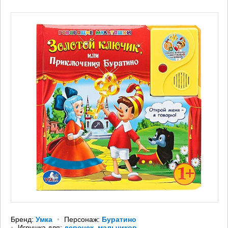
Бренд:
Умка
Персонаж:
Буратино
Игрушка для:
девочек
,
мальчиков