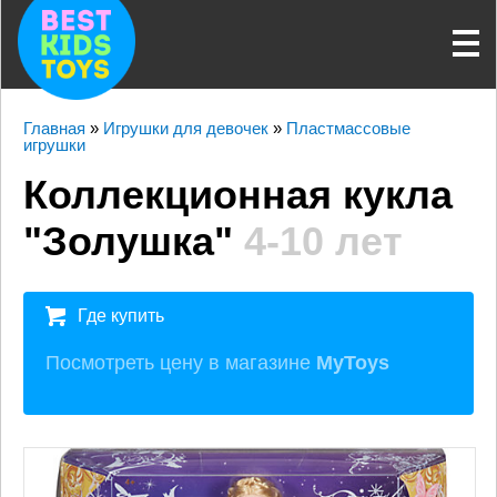
Главная
»
Игрушки для девочек
»
Пластмассовые
игрушки
Коллекционная кукла
"Золушка"
4-10 лет
Где купить
Посмотреть цену в магазине
MyToys