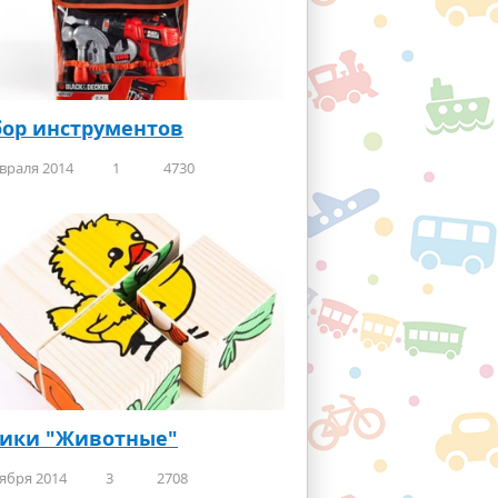
ор инструментов
враля 2014
1
4730
бики "Животные"
ября 2014
3
2708