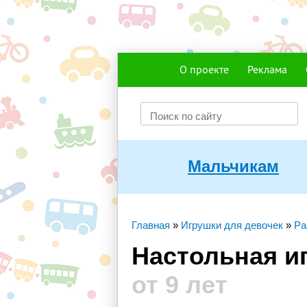
О проекте
Реклама
Мальчикам
Главная
»
Игрушки для девочек
»
Ра
Настольная и
от 9 лет