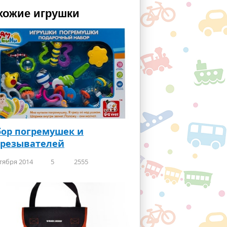
хожие игрушки
ор погремушек и
орезывателей
тября 2014
5
2555