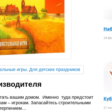
Наб
24 фе
ольные игры
,
Для детских праздников
изводителя
стать вашим домом. Именно туда предстоит
Ку
ам – игрокам. Запасайтесь строительными
21 но
 терпением…