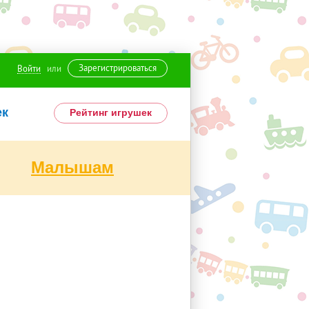
Зарегистрироваться
Войти
или
ек
Рейтинг игрушек
Малышам