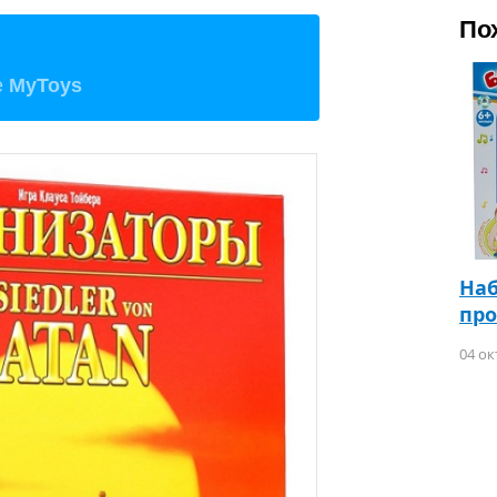
По
е
MyToys
Наб
пр
04 ок