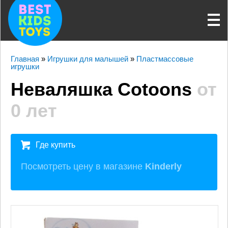
Главная
»
Игрушки для малышей
»
Пластмассовые
игрушки
Неваляшка Cotoons
от
0 лет
Где купить
Посмотреть цену в магазине
Kinderly