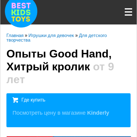
Главная
»
Игрушки для девочек
»
Для детского
творчества
Опыты Good Hand,
Хитрый кролик
от 9
лет
Где купить
Посмотреть цену в магазине
Kinderly