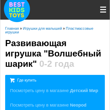
Главная
»
Игрушки для малышей
»
Пластмассовые
игрушки
Развивающая
игрушка "Волшебный
шарик"
0-2 года
Где купить
Посмотреть цену в магазине
Детский Мир
Посмотреть цену в магазине
Neopod