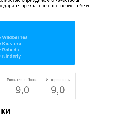
подарите прекрасное настроение себе и
е
Wildberries
е
Kidstore
е
Babadu
е
Kinderly
Развитие ребенка
Интересность
9,0
9,0
шки