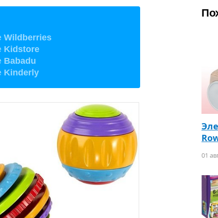
По
е
Wildberries
е
Kidstore
е
Babadu
е
Kinderly
Эле
Row
01 ав