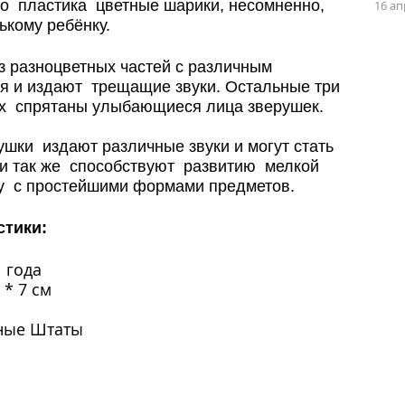
о пластика цветные шарики, несомненно,
16 ап
ькому ребёнку.
з разноцветных частей с различным
я и издают трещащие звуки. Остальные три
их спрятаны улыбающиеся лица зверушек.
ушки издают различные звуки и могут стать
и так же способствуют развитию мелкой
у с простейшими формами предметов.
стики:
1 года
 * 7 см
нные Штаты
а