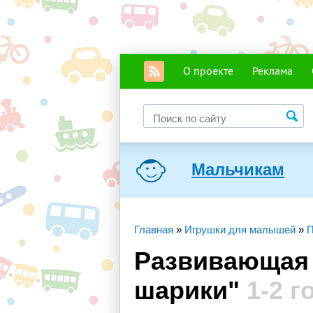
О проекте
Реклама
Мальчикам
Главная
»
Игрушки для малышей
»
П
Развивающая 
шарики"
1-2 г