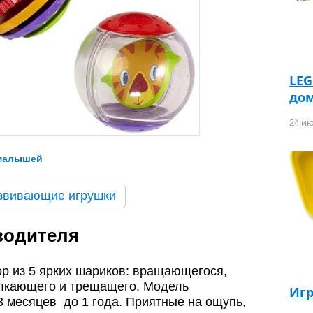
LEG
до
24 ию
малышей
звивающие игрушки
водителя
ор из 5 ярких шариков: вращающегося,
елкающего и трещащего. Модель
Иг
3 месяцев до 1 года. Приятные на ощупь,