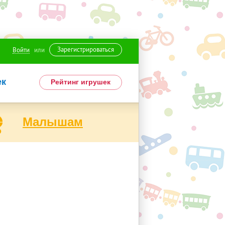
Зарегистрироваться
Войти
или
ек
Рейтинг игрушек
Малышам