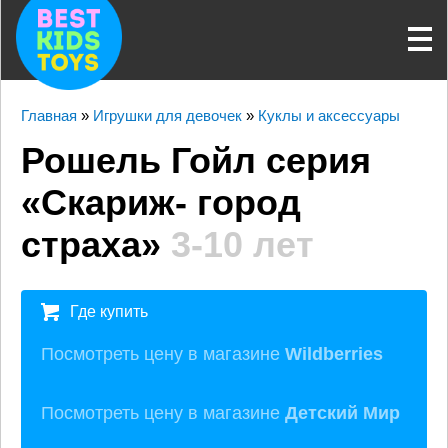
Главная
»
Игрушки для девочек
»
Куклы и аксессуары
Рошель Гойл серия
«Скариж- город
страха»
3-10 лет
Где купить
Посмотреть цену в магазине
Wildberries
Посмотреть цену в магазине
Детский Мир