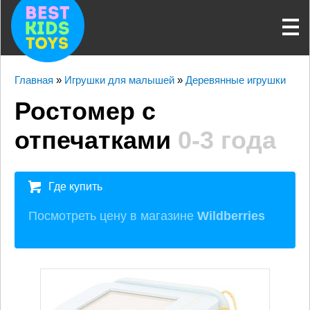
Главная
»
Игрушки для малышей
»
Деревянные игрушки
Ростомер с
отпечатками
0-3 года
Где купить
Посмотреть цену в магазине
Wildberries