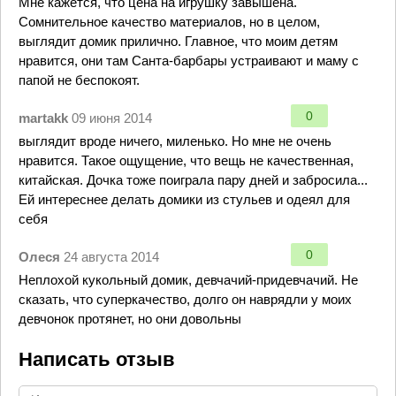
Мне кажется, что цена на игрушку завышена.
Сомнительное качество материалов, но в целом,
выглядит домик прилично. Главное, что моим детям
нравится, они там Санта-барбары устраивают и маму с
папой не беспокоят.
0
martakk
09 июня 2014
выглядит вроде ничего, миленько. Но мне не очень
нравится. Такое ощущение, что вещь не качественная,
китайская. Дочка тоже поиграла пару дней и забросила...
Ей интереснее делать домики из стульев и одеял для
себя
0
Олеся
24 августа 2014
Неплохой кукольный домик, девчачий-придевчачий. Не
сказать, что суперкачество, долго он наврядли у моих
девчонок протянет, но они довольны
Написать отзыв