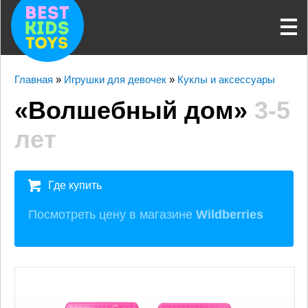
Главная
»
Игрушки для девочек
»
Куклы и аксессуары
«Волшебный дом»
3-5
лет
Где купить
Посмотреть цену в магазине
Wildberries