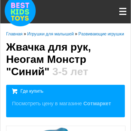
Главная
»
Игрушки для малышей
»
Развивающие игрушки
Жвачка для рук,
Неогам Монстр
"Синий"
3-5 лет
Где купить
Посмотреть цену в магазине
Сотмаркет