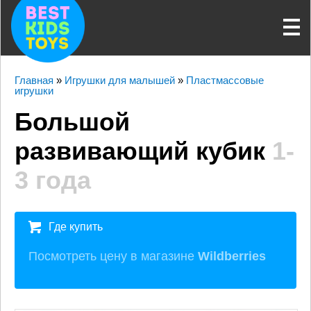
Главная
»
Игрушки для малышей
»
Пластмассовые
игрушки
Большой
развивающий кубик
1-
3 года
Где купить
Посмотреть цену в магазине
Wildberries