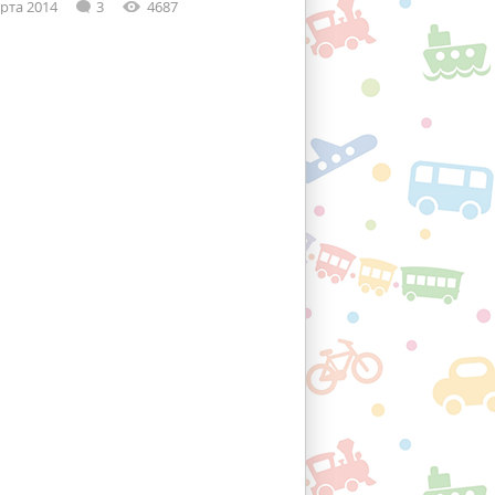
рта 2014
3
4687