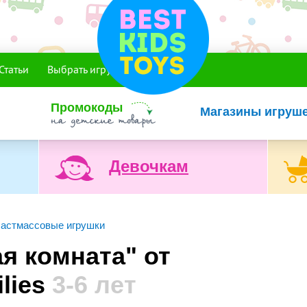
Статьи
Выбрать игрушку
Промокоды
Магазины игруш
Девочкам
астмассовые игрушки
я комната" от
ilies
3-6 лет