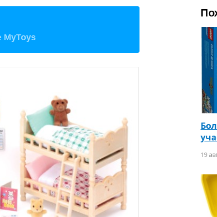
По
е
MyToys
Бо
уча
19 ав