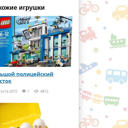
хожие игрушки
льшой полицейский
сток
густа 2015
1
4812