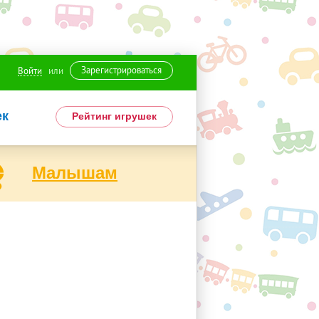
Зарегистрироваться
Войти
или
ек
Рейтинг игрушек
Малышам