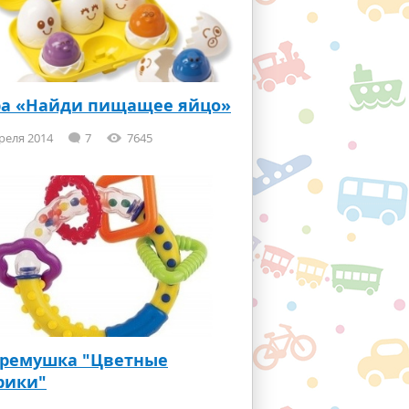
ра «Найди пищащее яйцо»
реля 2014
7
7645
гремушка "Цветные
рики"