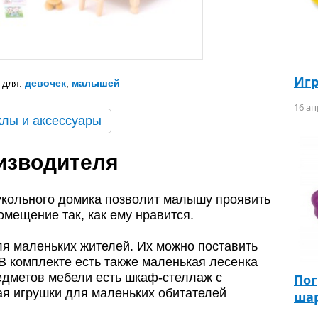
Иг
 для:
девочек
,
малышей
16 ап
клы и аксессуары
изводителя
укольного домика позволит малышу проявить
мещение так, как ему нравится.
ля маленьких жителей. Их можно поставить
 В комплекте есть также маленькая лесенка
едметов мебели есть шкаф-стеллаж с
По
ая игрушки для маленьких обитателей
ша