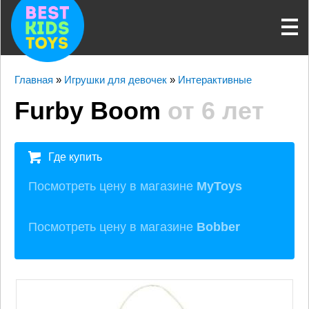
Главная
»
Игрушки для девочек
»
Интерактивные
Furby Boom
от 6 лет
Где купить
Посмотреть цену в магазине
MyToys
Посмотреть цену в магазине
Bobber