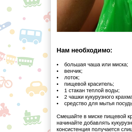
Нам необходимо:
• большая чаша или миска;
• венчик;
• лоток;
• пищевой краситель;
• 1 стакан теплой воды;
• 2 чашки кукурузного крахм
• средство для мытья посуд
Смешайте в миске пищевой кр
начинайте добавлять кукуруз
консистенция получается сли