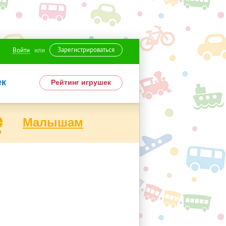
Зарегистрироваться
Войти
или
ек
Рейтинг игрушек
Малышам