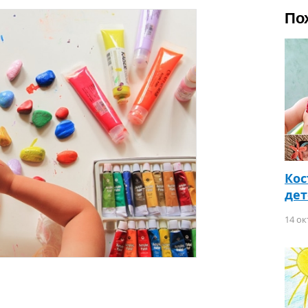
По
Кос
де
14 ок