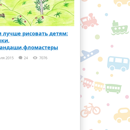
 лучше рисовать детям:
ки,
рандаши,фломастеры
ля 2015
24
7076