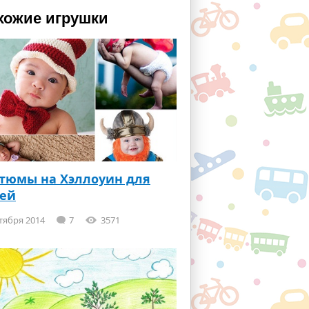
хожие игрушки
тюмы на Хэллоуин для
тей
тября 2014
7
3571