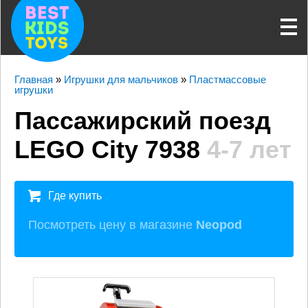
Главная
»
Игрушки для мальчиков
»
Пластмассовые
игрушки
Пассажирский поезд
LEGO City 7938
4-7 лет
Где купить
Посмотреть цену в магазине
Neopod