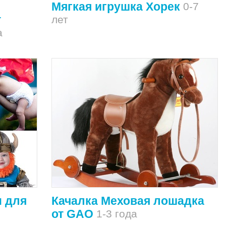
Мягкая игрушка Хорек
0-7
т
лет
а
 для
Качалка Меховая лошадка
от GAO
1-3 года