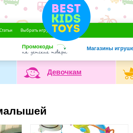
Статьи
Выбрать игрушку
Промокоды
Магазины игруш
Девочкам
 малышей