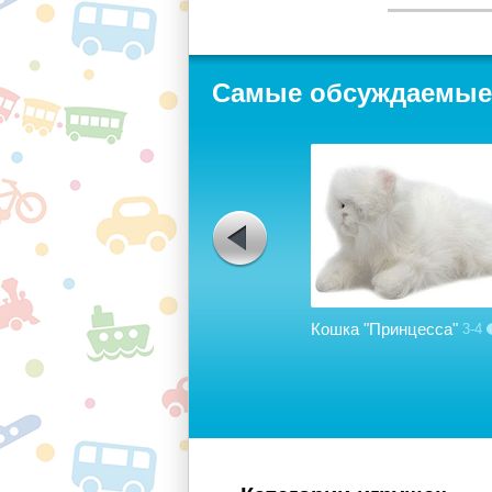
Самые обсуждаемые
Lego Duplo 10525: Большая
ферма
2-5
24
Кошка "Принцесса"
3-4