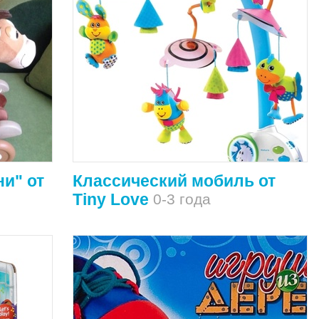
ни" от
Классический мобиль от
Tiny Love
0-3 года