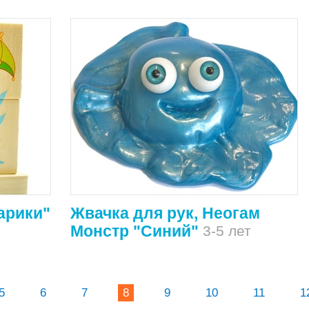
арики"
Жвачка для рук, Неогам
Монстр "Синий"
3-5 лет
5
6
7
8
9
10
11
1