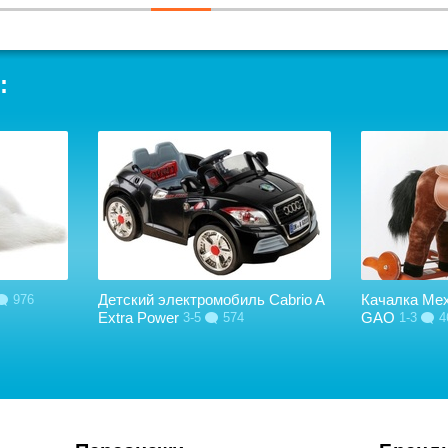
:
Детский электромобиль Cabrio A
Качалка Ме
976
Extra Power
GAO
3-5
574
1-3
4