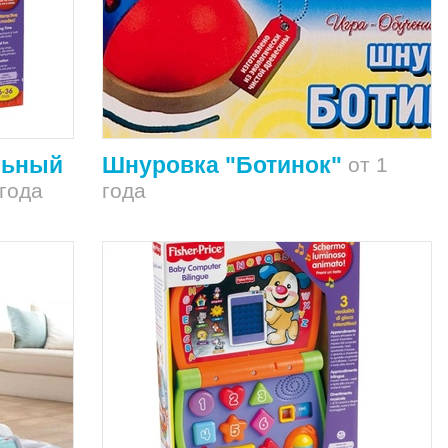
льный
Шнуровка "Ботинок"
от 1
года
года