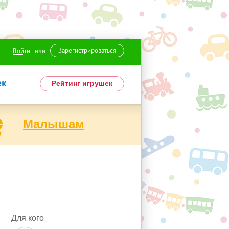
Зарегистрироваться
Войти
или
ек
Рейтинг игрушек
Малышам
Для кого