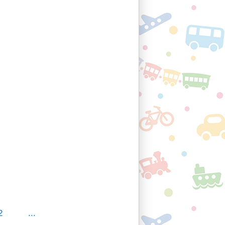
2
...