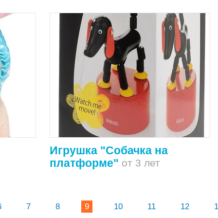
Игрушка "Собачка на
платформе"
от 3 лет
6
7
8
9
10
11
12