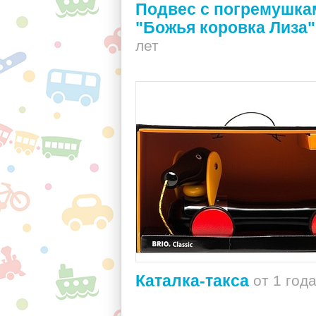
Подвес с погремушка
"Божья коровка Лиза"
лет
Каталка-такса
от 1 год