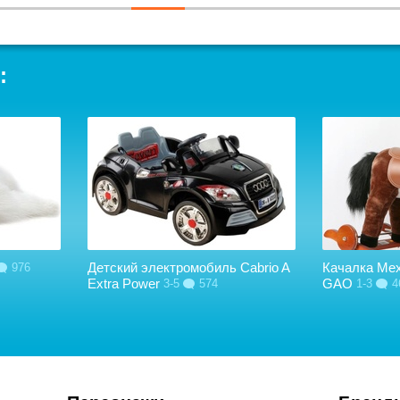
:
Детский электромобиль Cabrio A
Качалка Ме
976
Extra Power
GAO
3-5
574
1-3
4