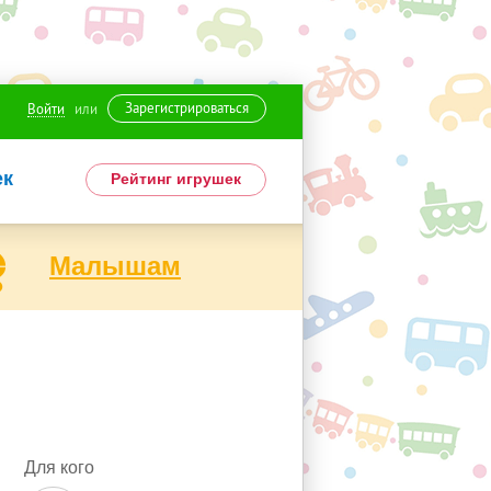
Зарегистрироваться
Войти
или
ек
Рейтинг игрушек
Малышам
Для кого