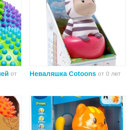
чей
Неваляшка Cotoons
от
от 0 лет