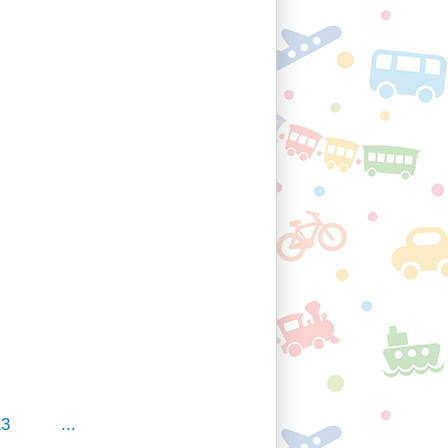
13
...