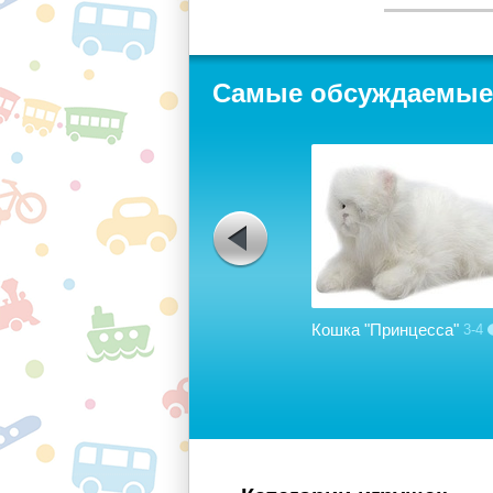
Самые обсуждаемые
Lego Duplo 10525: Большая
ферма
2-5
24
Кошка "Принцесса"
3-4