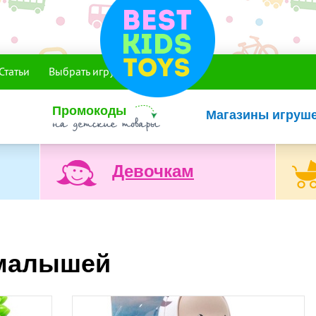
Статьи
Выбрать игрушку
Промокоды
Магазины игруш
Девочкам
 малышей