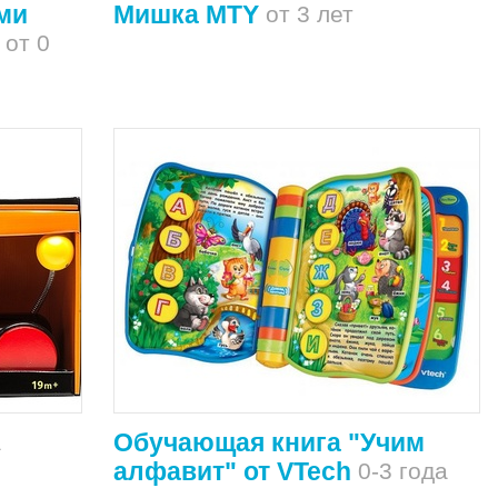
ми
Мишка MTY
от 3 лет
от 0
Обучающая книга "Учим
а
алфавит" от VTech
0-3 года